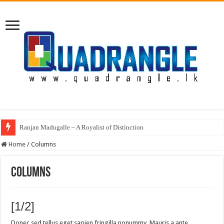
Ranjan Madugalle – A Royalist of Distinction
Home
/
Columns
Columns
[1/2]
Donec sed tellus eget sapien fringilla nonummy. Mauris a ante.